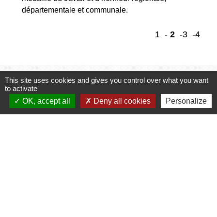
départementale et communale.
1
-
2
-3
-4
This site uses cookies and gives you control over what you want
Accès Directs
to activate
OK, accept all
Deny all cookies
Personalize
OFFICE DE
PORTAIL FAMILLE
TOURISME
account_circle
work
PORTEURS DE
MARCHÉS PUBLICS
PROJET