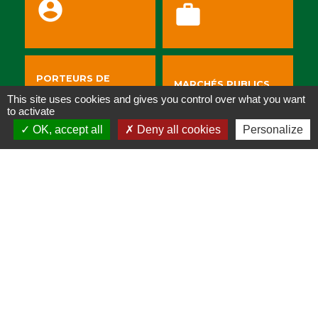
account_circle
work
PORTEURS DE
MARCHÉS PUBLICS
PROJET
This site uses cookies and gives you control over what you want
folder
to activate
pan_tool
OK, accept all
Deny all cookies
Personalize
URBANISME
VOS RDV PNR
business
spa
PROJET SOULAN DE
LA BOURDETTE