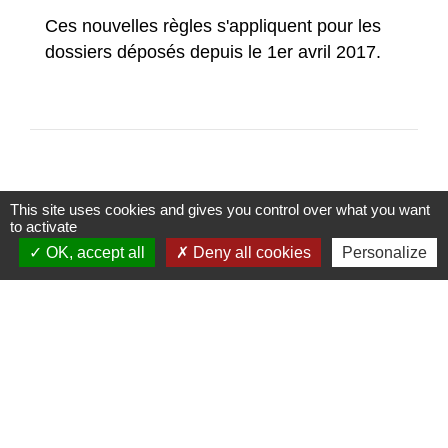
Ces nouvelles règles s'appliquent pour les
dossiers déposés depuis le 1er avril 2017.
This site uses cookies and gives you control over what you want
to activate
Accès Directs
OK, accept all
Deny all cookies
Personalize
OFFICE DE
PORTAIL FAMILLE
TOURISME
account_circle
work