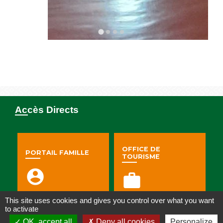
Accès Directs
OFFICE DE
PORTAIL FAMILLE
TOURISME
account_circle
work
This site uses cookies and gives you control over what you want
to activate
OK, accept all
Deny all cookies
Personalize