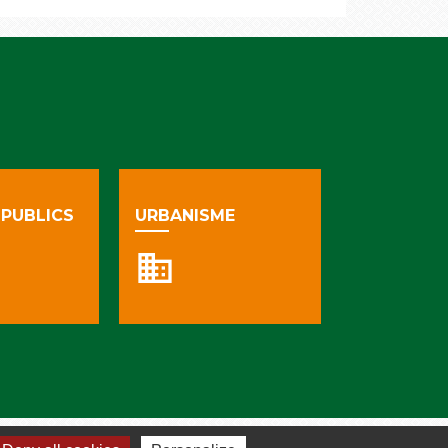
PUBLICS
URBANISME
business