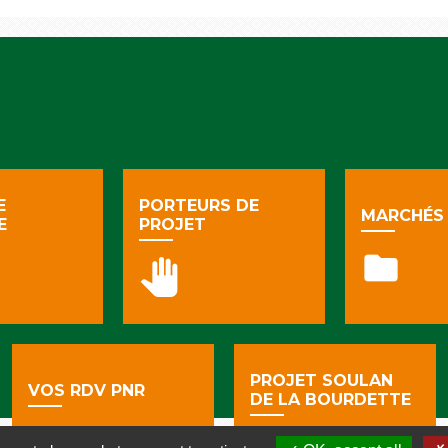
E
PORTEURS DE
MARCHÉS 
E
PROJET
folder
pan_tool
PROJET SOULAN
VOS RDV PNR
DE LA BOURDETTE
spa