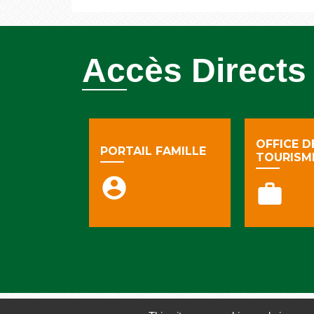
Accès Directs
OFFICE D
PORTAIL FAMILLE
TOURISM
account_circle
work