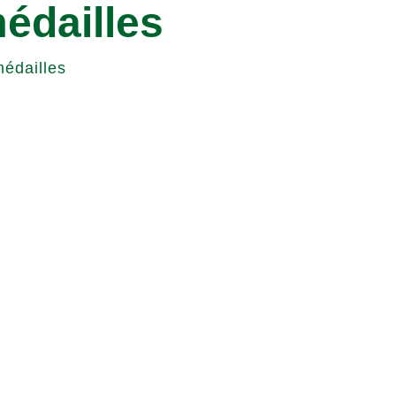
édailles
édailles