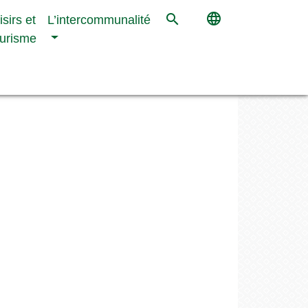
language
search
isirs et
L’intercommunalité
urisme